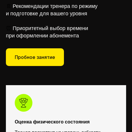
📄
Рекомендации тренера по режиму
и подготовке для вашего уровня
О КОМАНДЕ
⏰
Приоритетный выбор времени
при оформлении абонемента
Молодая команда действующих тренеров,
которая не выстраивает сложные барьеры
в коммуникации с учеником,
Пробное занятие
а взаимодействует с ним на одной волне.
Каждый из педагогов прилагает все
усилия, чтобы ученик освоил что-то новое
и повысил свои навыки
ОСНОВНЫМ АКЦЕНТОМ В РАБОТЕ ЯВЛЯЕТСЯ
НАЦЕЛЕННОСТЬ НА РЕЗУЛЬТАТ
Оценка физического состояния