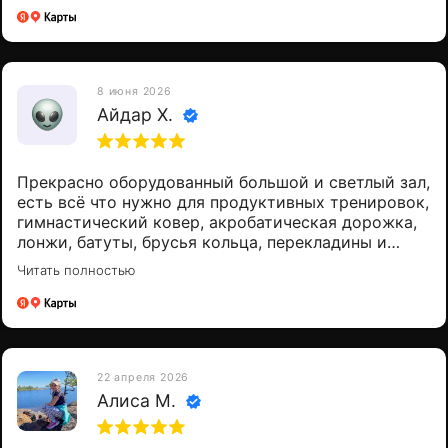
другом зале. Однако я всё равно рекомендую этот
зал всем.
8 июня 2026
Айдар Х.
Прекрасно оборудованный большой и светлый зал,
есть всё что нужно для продуктивных тренировок,
гимнастический ковер, акробатическая дорожка,
лонжи, батуты, брусья кольца, перекладины и
очень дружеская атмосфера)))
Читать полностью
22 апреля 2026
Алиса М.