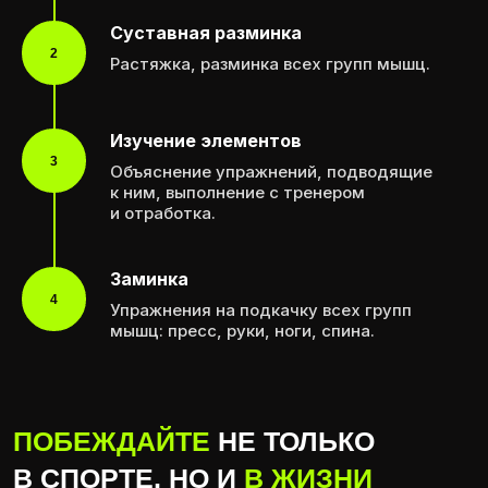
Суставная разминка
НАША МИССИЯ
— СОЗДАТЬ
2
Растяжка, разминка всех групп мышц.
ПСИХОЛОГИЧЕСКИЙ КОМФОРТ
УЧЕНИКАМ И СПОДВИГНУТЬ
ИХ К РОСТУ, В ПЕРВУЮ ОЧЕРЕДЬ,
Изучение элементов
НАД СОБОЙ
3
Объяснение упражнений, подводящие
к ним, выполнение с тренером
и отработка.
Заминка
4
Упражнения на подкачку всех групп
мышц: пресс, руки, ноги, спина.
НАШИ СПОРТСМЕНЫ