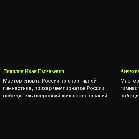
НАШ ТРЕНИРОВОЧНЫЙ
Липилин Иван Евгеньевич
Анчухин
ПРОЦЕСС
Мастер спорта России по спортивной
Мастер
гимнастике, призер чемпионатов России,
гимнас
победитель всероссийских соревнований
победи