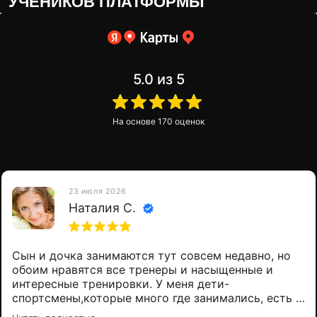
5.0
из 5
На основе
170
оценок
Распис
23 июля 2026
Наталия С.
Сын и дочка занимаются тут совсем недавно, но
обоим нравятся все тренеры и насыщенные и
интересные тренировки. У меня дети-
спортсмены,которые много где занимались, есть с
чем сравнить. Так что однозначно могу