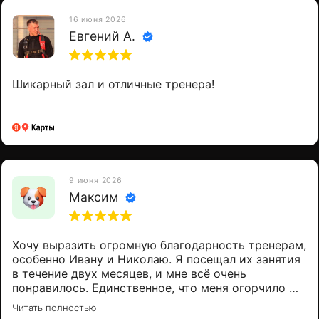
Наше приложение на ios и Android
16 июня 2026
Евгений А.
Политика конфиденциальности
Шикарный зал и отличные тренера!
Разработка сайта
Все права защищены, 2023
9 июня 2026
Максим
Хочу выразить огромную благодарность тренерам,
особенно Ивану и Николаю. Я посещал их занятия
в течение двух месяцев, и мне всё очень
понравилось. Единственное, что меня огорчило —
это отсутствие тренировок в 21:00. Из-за рабочего
Читать полностью
графика мне сейчас приходится заниматься в